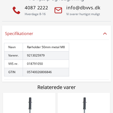
4087 2222
info@dbvvs.dk
Hverdage 8-16
Vi svarer hurtigst muligt
Specifikationer
Navn
Rørholder 50mm metal M8
Varenr.
9213025979
VVS nr.
018791050
GTIN
05740026806846
Relaterede varer