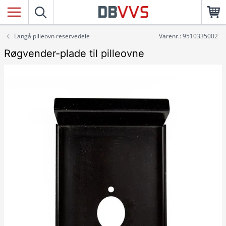
Langå pilleovn reservedele
Varenr.: 9510335002
Røgvender-plade til pilleovne