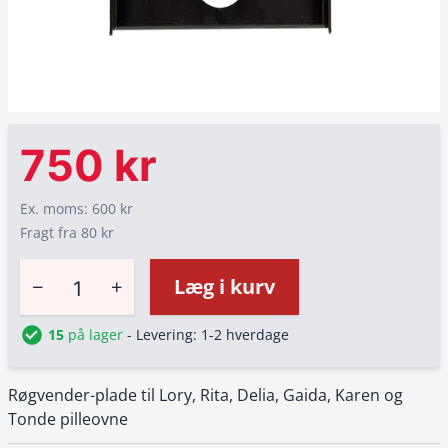
750 kr
Ex. moms: 600 kr
Fragt fra 80 kr
−
+
Læg i kurv
15
på lager
- Levering: 1-2 hverdage
Røgvender-plade til Lory, Rita, Delia, Gaida, Karen og
Tonde pilleovne