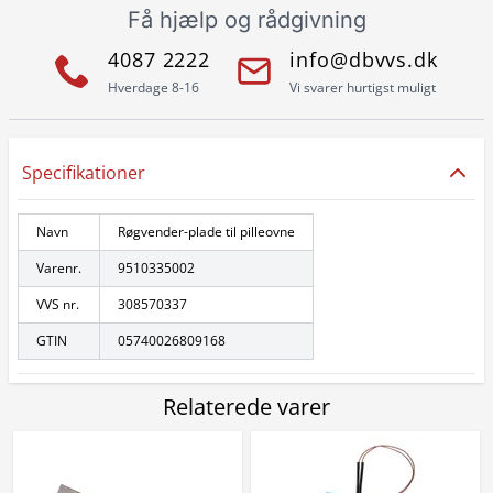
Få hjælp og rådgivning
4087 2222
info@dbvvs.dk
Hverdage 8-16
Vi svarer hurtigst muligt
Specifikationer
Navn
Røgvender-plade til pilleovne
Varenr.
9510335002
VVS nr.
308570337
GTIN
05740026809168
Relaterede varer