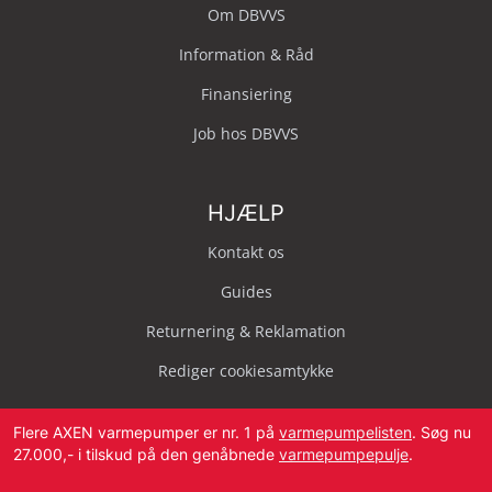
Om DBVVS
Information & Råd
Finansiering
Job hos DBVVS
HJÆLP
Kontakt os
Guides
Returnering & Reklamation
Rediger cookiesamtykke
Flere AXEN varmepumper er nr. 1 på
varmepumpelisten
. Søg nu
27.000,- i tilskud på den genåbnede
varmepumpepulje
.