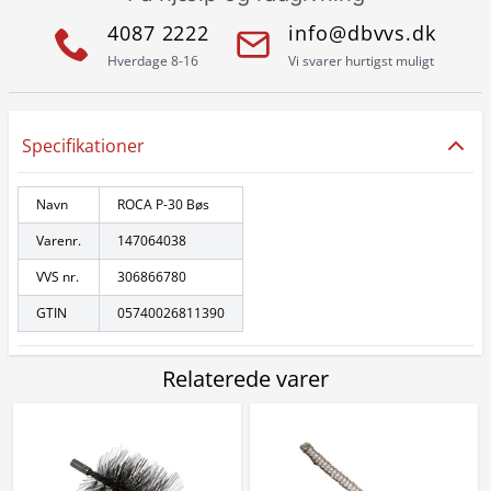
4087 2222
info@dbvvs.dk
Hverdage 8-16
Vi svarer hurtigst muligt
Specifikationer
Navn
ROCA P-30 Bøs
Varenr.
147064038
VVS nr.
306866780
GTIN
05740026811390
Relaterede varer