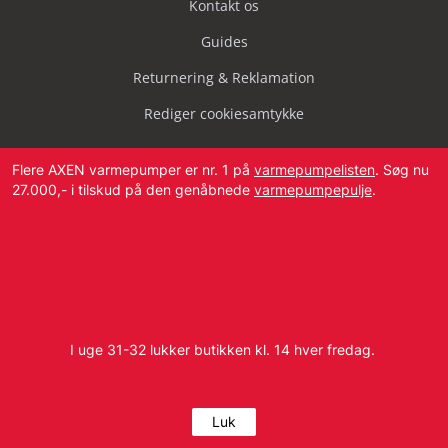
Kontakt os
Guides
Returnering & Reklamation
Rediger cookiesamtykke
Flere AXEN varmepumper er nr. 1 på
varmepumpelisten
. Søg nu
27.000,- i tilskud på den genåbnede
varmepumpepulje
.
Svendborg Landevej 42, 5874 Hesselager
Tlf:
4087 2222
I uge 31-32 lukker butikken kl. 14 hver fredag.
E-mail:
info@dbvvs.dk
CVR: 38773321
Luk