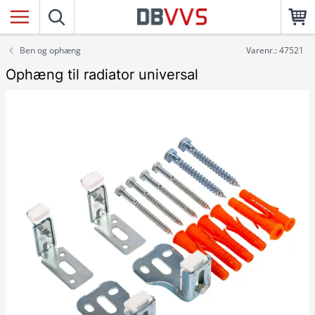
Ben og ophæng
Varenr.: 47521
Ophæng til radiator universal