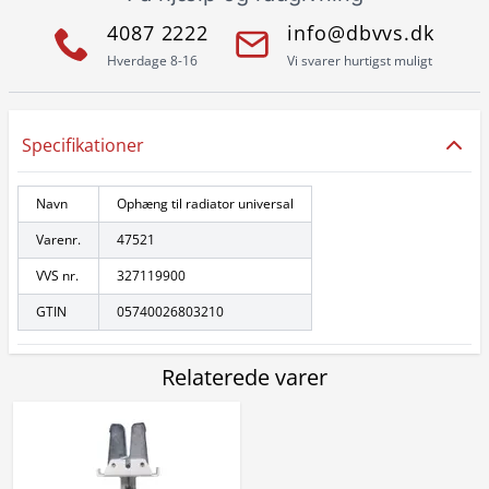
4087 2222
info@dbvvs.dk
Hverdage 8-16
Vi svarer hurtigst muligt
Specifikationer
Navn
Ophæng til radiator universal
Varenr.
47521
VVS nr.
327119900
GTIN
05740026803210
Relaterede varer