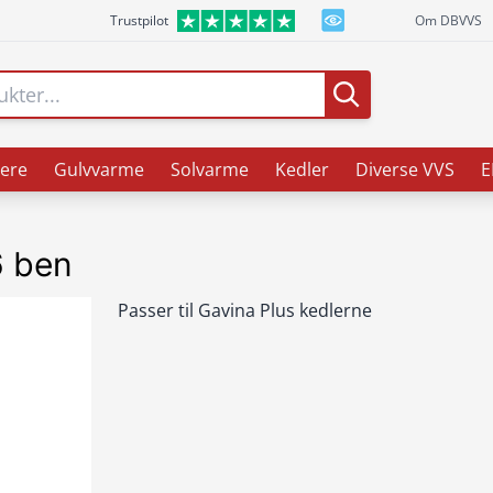
Trustpilot
Om DBVVS
ere
Gulvvarme
Solvarme
Kedler
Diverse VVS
E
6 ben
Passer til Gavina Plus kedlerne