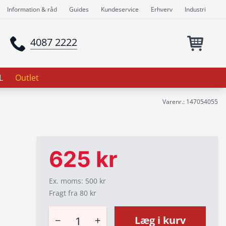
Information & råd
Guides
Kundeservice
Erhverv
Industri
4087 2222
L
Outlet
Varenr.: 147054055
625 kr
Ex. moms: 500 kr
Fragt fra 80 kr
−
+
Læg i kurv