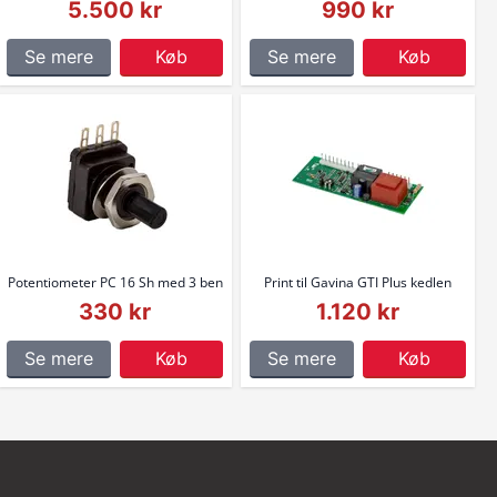
5.500 kr
990 kr
Se mere
Køb
Se mere
Køb
Potentiometer PC 16 Sh med 3 ben
Print til Gavina GTI Plus kedlen
330 kr
1.120 kr
Se mere
Køb
Se mere
Køb