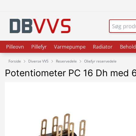
Pilleovn
Pillefyr
Varmepumpe
Radiator
Behold
Forside
Diverse VVS
Reservedele
Oliefyr reservedele
Potentiometer PC 16 Dh med 