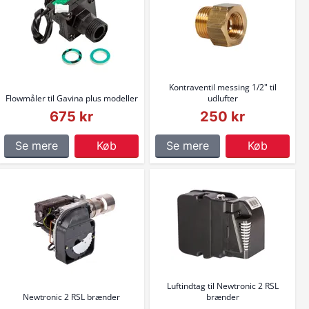
Kontraventil messing 1/2" til
Flowmåler til Gavina plus modeller
udlufter
675 kr
250 kr
Se mere
Køb
Se mere
Køb
Luftindtag til Newtronic 2 RSL
Newtronic 2 RSL brænder
brænder