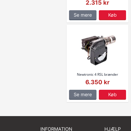
2.315 kr
Se mere
Køb
Newtronic 4 RSL brænder
6.350 kr
Se mere
Køb
INFORMATION
HJÆLP