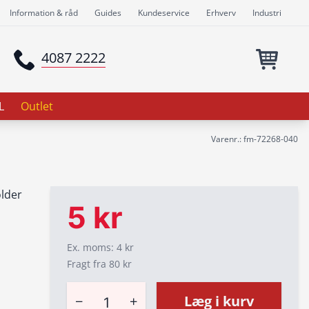
Information & råd
Guides
Kundeservice
Erhverv
Industri
4087 2222
L
Outlet
Varenr.: fm-72268-040
older
5 kr
Ex. moms: 4 kr
Fragt fra 80 kr
−
+
Læg i kurv