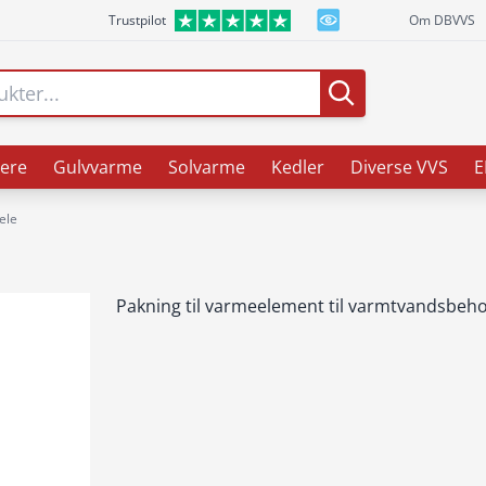
Trustpilot
Om DBVVS
ere
Gulvvarme
Solvarme
Kedler
Diverse VVS
E
ele
Pakning til varmeelement til varmtvandsbeh