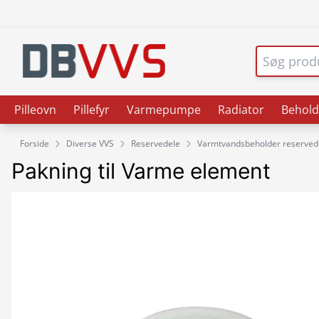
Pilleovn
Pillefyr
Varmepumpe
Radiator
Behold
Forside
Diverse VVS
Reservedele
Varmtvandsbeholder reserved
Pakning til Varme element