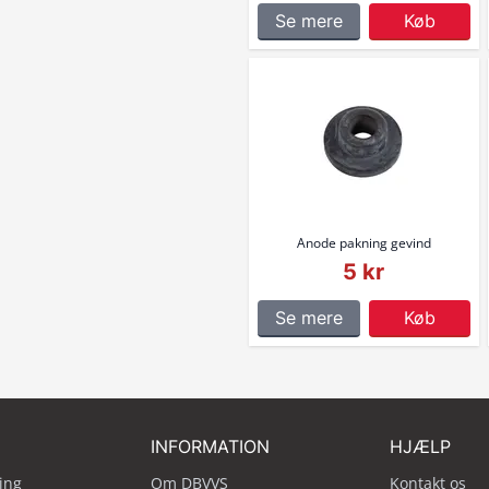
Se mere
Køb
Anode pakning gevind
5 kr
Se mere
Køb
INFORMATION
HJÆLP
ing
Om DBVVS
Kontakt os