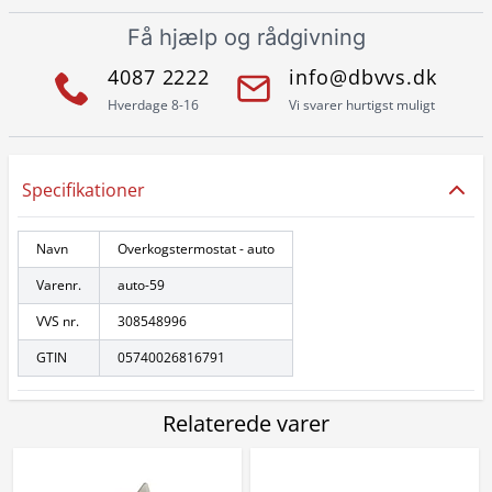
Få hjælp og rådgivning
4087 2222
info@dbvvs.dk
Hverdage 8-16
Vi svarer hurtigst muligt
Specifikationer
Navn
Overkogstermostat - auto
Varenr.
auto-59
VVS nr.
308548996
GTIN
05740026816791
Relaterede varer