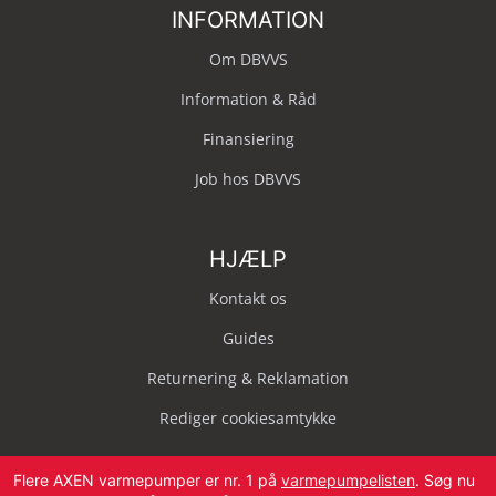
INFORMATION
Om DBVVS
Information & Råd
Finansiering
Job hos DBVVS
HJÆLP
Kontakt os
Guides
Returnering & Reklamation
Rediger cookiesamtykke
Flere AXEN varmepumper er nr. 1 på
varmepumpelisten
. Søg nu