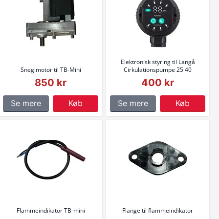
Elektronisk styring til Langå
Sneglmotor til TB-Mini
Cirkulationspumpe 25 40
850 kr
400 kr
Se mere
Køb
Se mere
Køb
Flammeindikator TB-mini
Flange til flammeindikator