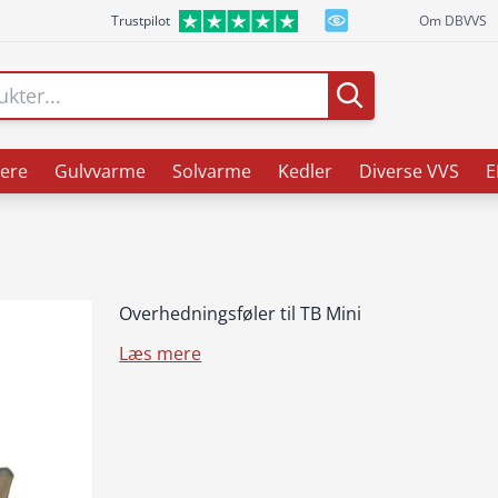
Trustpilot
Om DBVVS
ere
Gulvvarme
Solvarme
Kedler
Diverse VVS
E
Overhedningsføler til TB Mini
Læs mere