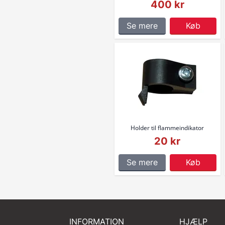
400 kr
Se mere
Køb
Holder til flammeindikator
20 kr
Se mere
Køb
INFORMATION
HJÆLP