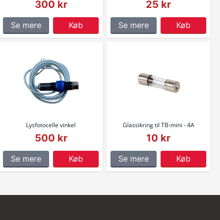
300 kr
25 kr
Se mere
Køb
Se mere
Køb
Lysfotocelle vinkel
Glassikring til TB-mini - 4A
500 kr
10 kr
Se mere
Køb
Se mere
Køb