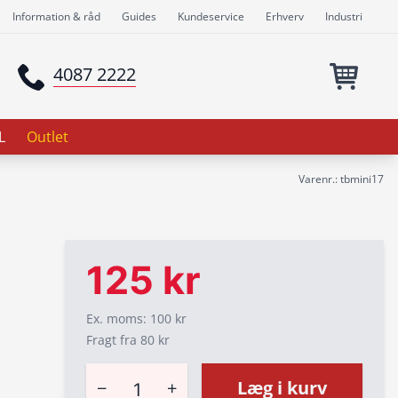
Information & råd
Guides
Kundeservice
Erhverv
Industri
4087 2222
L
Outlet
Varenr.: tbmini17
125 kr
Ex. moms: 100 kr
Fragt fra 80 kr
−
+
Læg i kurv