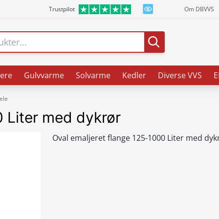
Trustpilot
Om DBVVS
ere
Gulvvarme
Solvarme
Kedler
Diverse VVS
E
ele
0 Liter med dykrør
Oval emaljeret flange 125-1000 Liter med dyk