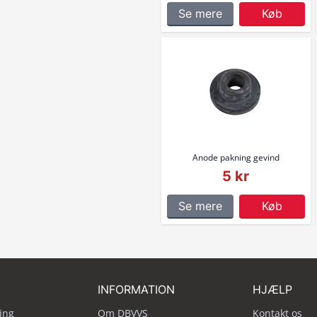
Se mere
Køb
Anode pakning gevind
5 kr
Se mere
Køb
INFORMATION
HJÆLP
ing
Om DBVVS
Kontakt os