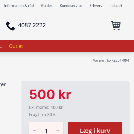
Information & råd
Guides
Kundeservice
Erhverv
Industri
4087 2222
L
Outlet
Varenr.: fs-72351-094
rør
500 kr
Ex. moms: 400 kr
Fragt fra 80 kr
−
+
Læg i kurv