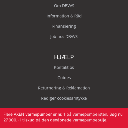
Om DBVVS
Information & Råd
Finansiering
Job hos DBVVS
HJÆLP
Kontakt os
Guides
Returnering & Reklamation
Rediger cookiesamtykke
Flere AXEN varmepumper er nr. 1 på
varmepumpelisten
. Søg nu
27.000,- i tilskud på den genåbnede
varmepumpepulje
.