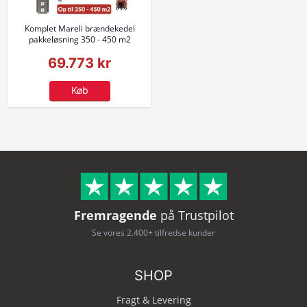
Komplet Mareli brændekedel
pakkeløsning 350 - 450 m2
69.773 kr
Køb
Fremragende
på Trustpilot
Se vores 2.400+ tilfredse kunder
SHOP
Fragt & Levering