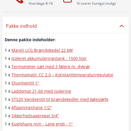
Hverdage 8-16
Vi svarer hurtigst muligt
Pakke indhold
Denne pakke indeholder:
1 x
Mareli LCG Brændekedel 22 kW
1 x
Isoleret akkumuleringstank - 1500 liter
1 x
Termometer-sæt med 3 følere m. dykrør
1 x
Thermomatic CC 2.0 – Konstanttemperaturregulator
1 x
Shuntventil 1"
1 x
Laddomat 21-60 med isolering
1 x
STS20 Vandventil til brændekedler med kølesløjfe
1 x
Aftapningshane 1/2"
1 x
Sikkerhedsaggregat 3/4"
1 x
Kuglehane m/n - Lang greb - 1"