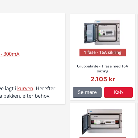
B - 300mA
Gruppetavle - 1 fase med 16A
sikring
2.105 kr
e lagt i
kurven
. Herefter
Se mere
Køb
ra pakken, efter behov.