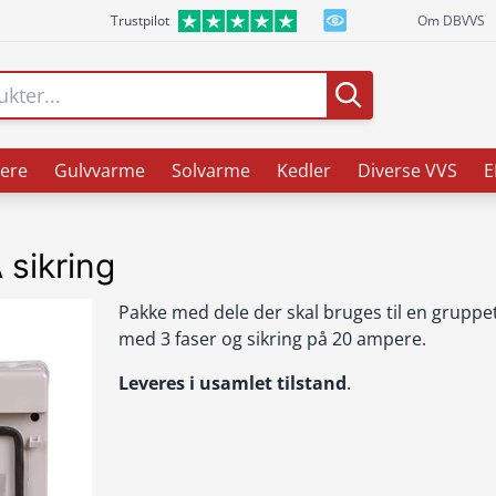
Trustpilot
Om DBVVS
ere
Gulvvarme
Solvarme
Kedler
Diverse VVS
E
 sikring
Pakke med dele der skal bruges til en gruppe
med 3 faser og sikring på 20 ampere.
Leveres i usamlet tilstand
.