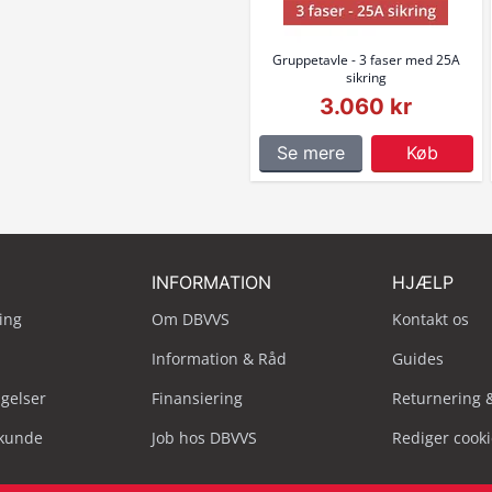
Gruppetavle - 3 faser med 25A
sikring
3.060 kr
Se mere
Køb
INFORMATION
HJÆLP
ing
Om DBVVS
Kontakt os
Information & Råd
Guides
ngelser
Finansiering
Returnering 
skunde
Job hos DBVVS
Rediger cook