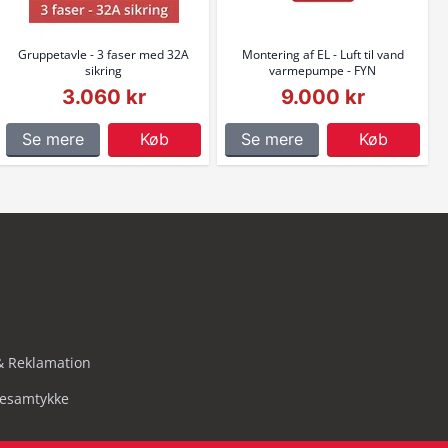
Gruppetavle - 3 faser med 32A
Montering af EL - Luft til vand
sikring
varmepumpe - FYN
3.060 kr
9.000 kr
Se mere
Køb
Se mere
Køb
& Reklamation
iesamtykke