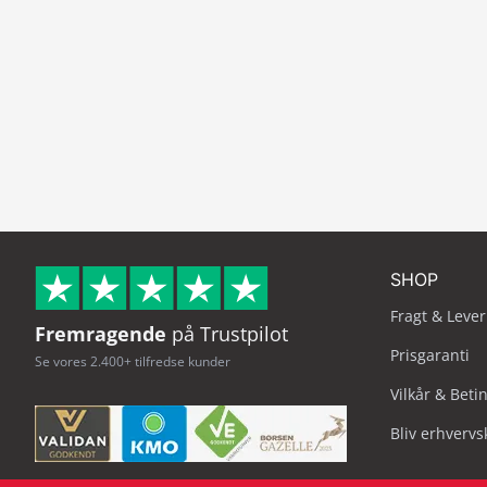
SHOP
Fragt & Lever
Fremragende
på Trustpilot
Prisgaranti
Se vores 2.400+ tilfredse kunder
Vilkår & Beti
Bliv erhverv