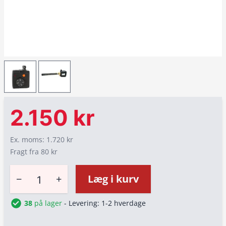
2.150 kr
Ex. moms: 1.720 kr
Fragt fra 80 kr
−
+
Læg i kurv
38
på lager
- Levering: 1-2 hverdage