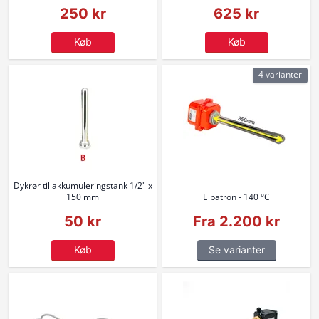
250 kr
625 kr
Køb
Køb
4 varianter
Dykrør til akkumuleringstank 1/2" x
150 mm
Elpatron - 140 °C
50 kr
Fra 2.200 kr
Køb
Se varianter