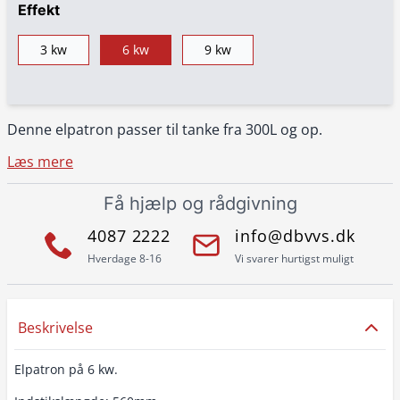
Effekt
3 kw
6 kw
9 kw
Denne elpatron passer til tanke fra 300L og op.
Læs mere
Få hjælp og rådgivning
4087 2222
info@dbvvs.dk
Hverdage 8-16
Vi svarer hurtigst muligt
Beskrivelse
Elpatron på 6 kw.