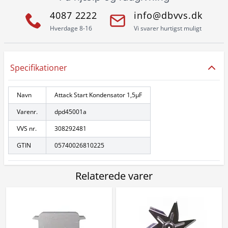
4087 2222
info@dbvvs.dk
Hverdage 8-16
Vi svarer hurtigst muligt
Specifikationer
Navn
Attack Start Kondensator 1,5µF
Varenr.
dpd45001a
VVS nr.
308292481
GTIN
05740026810225
Relaterede varer