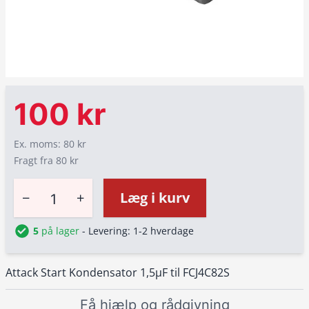
100 kr
Ex. moms: 80 kr
Fragt fra 80 kr
−
+
Læg i kurv
5
på lager
- Levering: 1-2 hverdage
Attack Start Kondensator 1,5µF til FCJ4C82S
Få hjælp og rådgivning