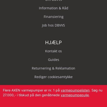
Information & Råd
Finansiering
Job hos DBVVS
HJÆLP
Kontakt os
Guides
Returnering & Reklamation
Rediger cookiesamtykke
Flere AXEN varmepumper er nr. 1 på
varmepumpelisten
. Søg nu
27.000,- i tilskud på den genåbnede
varmepumpepulje
.