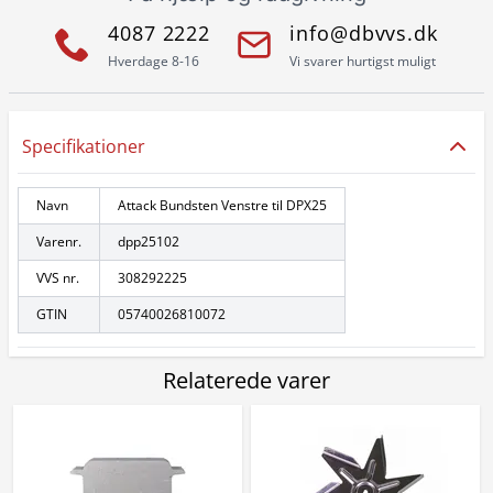
4087 2222
info@dbvvs.dk
Hverdage 8-16
Vi svarer hurtigst muligt
Specifikationer
Navn
Attack Bundsten Venstre til DPX25
Varenr.
dpp25102
VVS nr.
308292225
GTIN
05740026810072
Relaterede varer