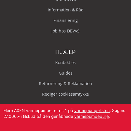
Information & Råd
Finansiering
Job hos DBVVS
HJÆLP
Kontakt os
Guides
Returnering & Reklamation
Rediger cookiesamtykke
Flere AXEN varmepumper er nr. 1 på
varmepumpelisten
. Søg nu
27.000,- i tilskud på den genåbnede
varmepumpepulje
.