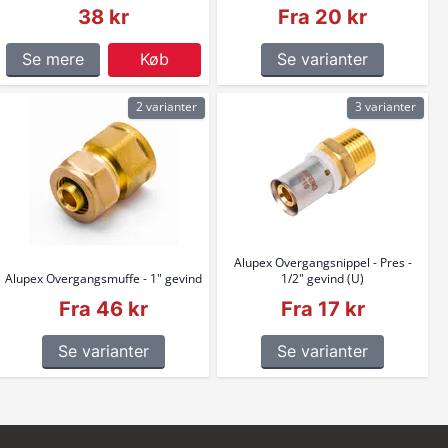
38 kr
Fra 20 kr
Se mere
Køb
Se varianter
2 varianter
3 varianter
Alupex Overgangsnippel - Pres -
Alupex Overgangsmuffe - 1" gevind
1/2" gevind (U)
Fra 46 kr
Fra 17 kr
Se varianter
Se varianter