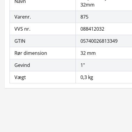
Navn
32mm
Varenr.
875
VVS nr.
088412032
GTIN
05740026813349
Rør dimension
32 mm
Gevind
1"
Vægt
0,3 kg