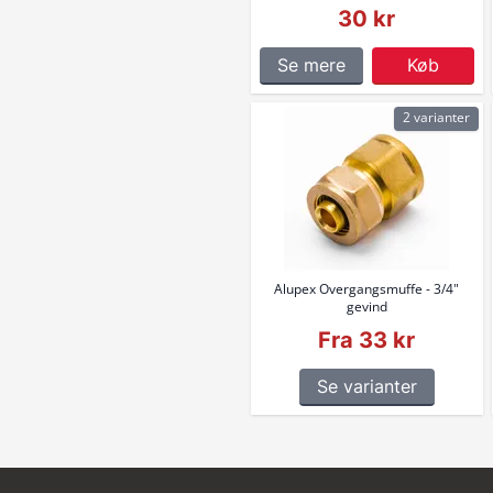
30 kr
Se mere
Køb
2 varianter
Alupex Overgangsmuffe - 3/4"
gevind
Fra 33 kr
Se varianter