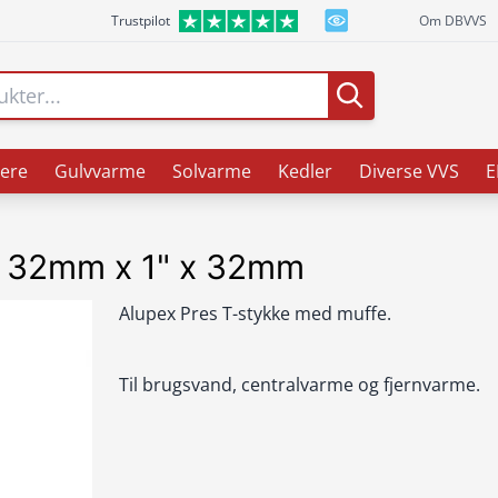
Trustpilot
Om DBVVS
ere
Gulvvarme
Solvarme
Kedler
Diverse VVS
E
 - 32mm x 1" x 32mm
Alupex Pres T-stykke med muffe.
Til brugsvand, centralvarme og fjernvarme.