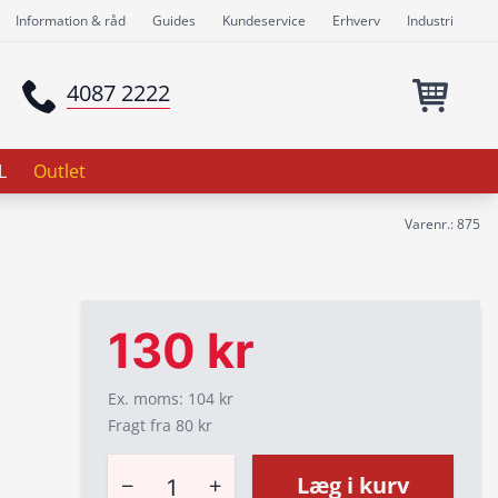
Information & råd
Guides
Kundeservice
Erhverv
Industri
4087 2222
L
Outlet
Varenr.: 875
130 kr
Ex. moms: 104 kr
Fragt fra 80 kr
−
+
Læg i kurv