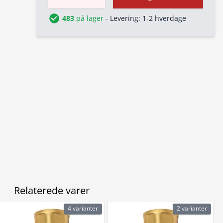
483
på lager
- Levering: 1-2 hverdage
Relaterede varer
4 varianter
2 varianter