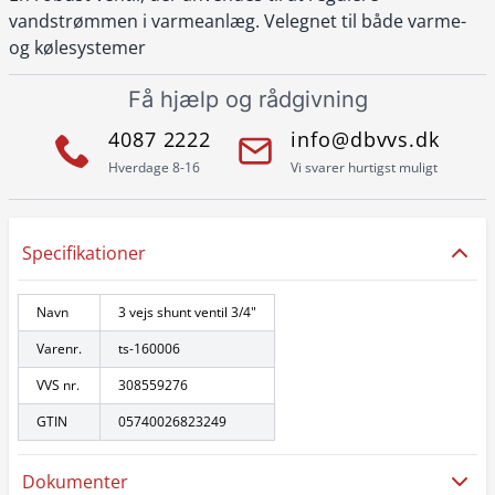
vandstrømmen i varmeanlæg. Velegnet til både varme-
og kølesystemer
Få hjælp og rådgivning
4087 2222
info@dbvvs.dk
Hverdage 8-16
Vi svarer hurtigst muligt
Specifikationer
Navn
3 vejs shunt ventil 3/4"
Varenr.
ts-160006
VVS nr.
308559276
GTIN
05740026823249
Dokumenter